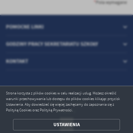
treści w postaci wiadomości, ofert, komunikatów mediów
*
Pola wymagane
społecznościowych.
POMOCNE LINKI
GODZINY PRACY SEKRETARIATU SZKOŁY
KONTAKT
Strona korzysta z plików cookies w celu realizacji usług. Możesz określić
warunki przechowywania lub dostępu do plików cookies klikając przycisk
Odwiedzin: 110357
Ustawienia. Aby dowiedzieć się więcej zachęcamy do zapoznania się z
Polityką Cookies oraz Polityką Prywatności.
Online: 3
USTAWIENIA
ZAPISZ WYBRANE