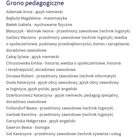
Grono pedagogiczne
Adamiak Anna - język niemiecki
Bajbuła Magdalena - matematyka
Białek Izabela - wychowanie fizyczne
Błaszczyk - Wolniak Iwona - przedmioty zawodowe (technik logistyk)
Garbicz Marzena - przedmioty zawodowe (technik logistyk), wiedza
o społeczeństwie, podstawy przedsiębiorczości, biznes i zarządzanie,
doradztwo zawodowe
Cabaj Sylwia - język niemiecki
Chrustowska Emilia - historia, wiedza o społeczeństwie, historia
i teraźniejszość, doradztwo zawodowe
Dorawa Robert - przedmioty zawodowe (technik informatyk)
Duda Katarzyna - język obcy zawodowy, język obcy zawodowy
w logistyce, język polski, język angielski
Dzierbunowicz Katarzyna - język niemiecki, pedagog specjalny,
doradztwo zawodowe
Follendorf Beata - przedmioty zawodowe (technik logistyk)
Garbiak Karolina - przedmioty zawodowe (technik logistyk)
Garzyńska Małgorzata - język angielski
Gawron Beata - biologia
Gid Katarzyna - przedmioty zawodowe (technik żywienia i usług