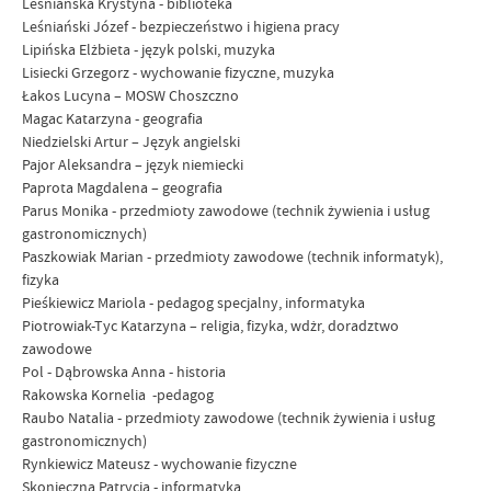
Leśniańska Krystyna - biblioteka
Leśniański Józef - bezpieczeństwo i higiena pracy
Lipińska Elżbieta - język polski, muzyka
Lisiecki Grzegorz - wychowanie fizyczne, muzyka
Łakos Lucyna – MOSW Choszczno
Magac Katarzyna - geografia
Niedzielski Artur – Język angielski
Pajor Aleksandra – język niemiecki
Paprota Magdalena – geografia
Parus Monika - przedmioty zawodowe (technik żywienia i usług
gastronomicznych)
Paszkowiak Marian - przedmioty zawodowe (technik informatyk),
fizyka
Pieśkiewicz Mariola - pedagog specjalny, informatyka
Piotrowiak-Tyc Katarzyna – religia, fizyka, wdżr, doradztwo
zawodowe
Pol - Dąbrowska Anna - historia
Rakowska Kornelia -pedagog
Raubo Natalia - przedmioty zawodowe (technik żywienia i usług
gastronomicznych)
Rynkiewicz Mateusz - wychowanie fizyczne
Skonieczna Patrycja - informatyka