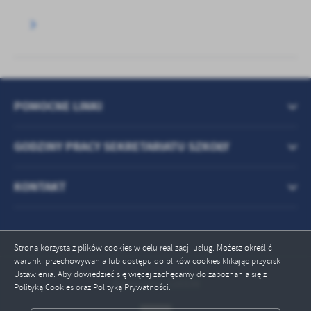
POMOCNE LINKI
GODZINY PRACY SEKRETARIATU SZKOŁY
KONTAKT
Strona korzysta z plików cookies w celu realizacji usług. Możesz określić
warunki przechowywania lub dostępu do plików cookies klikając przycisk
Ustawienia. Aby dowiedzieć się więcej zachęcamy do zapoznania się z
Odwiedzin: 110338
Polityką Cookies oraz Polityką Prywatności.
ZAPISZ WYBRANE