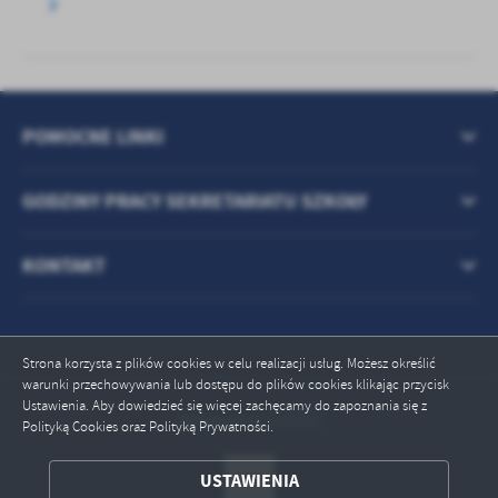
POMOCNE LINKI
GODZINY PRACY SEKRETARIATU SZKOŁY
KONTAKT
Strona korzysta z plików cookies w celu realizacji usług. Możesz określić
warunki przechowywania lub dostępu do plików cookies klikając przycisk
Ustawienia. Aby dowiedzieć się więcej zachęcamy do zapoznania się z
Odwiedzin: 110312
Polityką Cookies oraz Polityką Prywatności.
ZAPISZ WYBRANE
USTAWIENIA