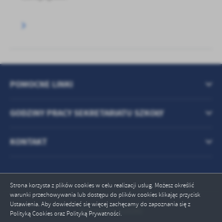
POMOCNE LINKI
GODZINY PRACY SEKRETARIATU SZKOŁY
KONTAKT
Strona korzysta z plików cookies w celu realizacji usług. Możesz określić
warunki przechowywania lub dostępu do plików cookies klikając przycisk
Ustawienia. Aby dowiedzieć się więcej zachęcamy do zapoznania się z
Odwiedzin: 110292
Polityką Cookies oraz Polityką Prywatności.